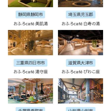
静岡県静岡市
埼玉県児玉郡
おふろcafé 美肌湯
おふろcafé 白寿の湯
三重県四日市市
滋賀県大津市
おふろcafé 湯守座
おふろcafé びわこ座
千葉県香取市
山形県山形市