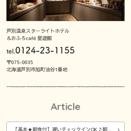
芦別温泉スターライトホテル
＆おふろcafé 星遊館
0124-23-1155
tel.
〒075-0035
北海道芦別市旭町油谷1番地
Article
【基本★朝食付】遅いチェックインOK♪朝...