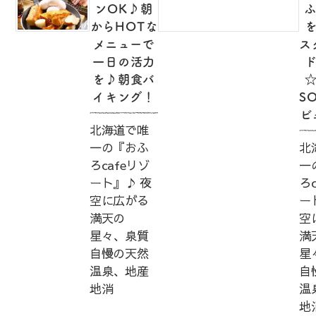
ンOK♪朝
ふ
からHOTな
メニューで
ス
一日の活力
を♪朝食バ
イキング！
S
ビ
北海道で唯
一の『おふ
北
ろcafeリゾ
一
ート』♪ 夜
ろ
空に広がる
ー
満天の
空
星々、泉質
満
自慢の天然
星
温泉、地産
自
地消
温
地