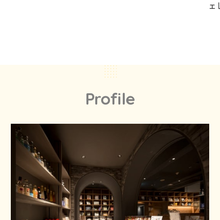
ェ
Profile