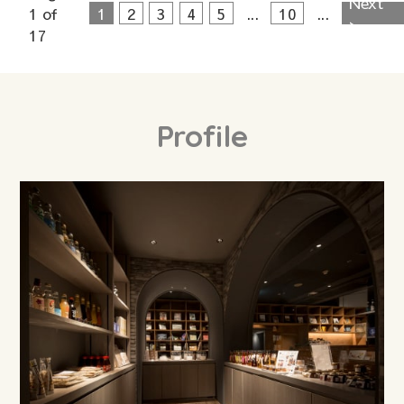
Next
1 of
1
2
3
4
5
...
10
...
>
17
Profile