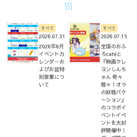
すべて
すべて
2026.07.31
2026.07.15
2026年8月
全国のおふ
イベントカ
ろcaféと
レンダーお
『映画クレ
よびお盆特
ヨンしんち
別営業につ
ゃん 奇々
いて
怪々！オラ
の妖怪バケ
～ション』
のコラボイ
ベントイベ
ントを大好
評開催中！