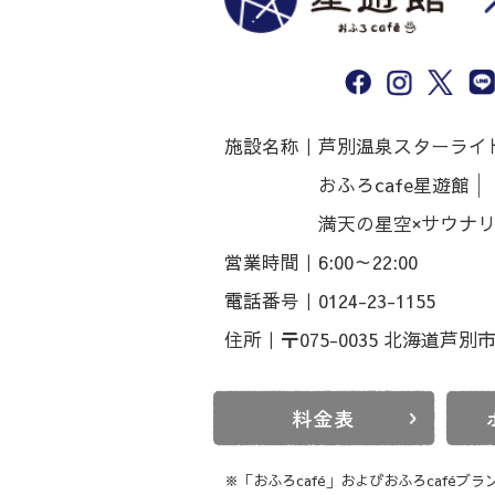
施設名称｜
芦別温泉スターライ
おふろcafe星遊館│
満天の星空×サウナ
営業時間｜
6:00～22:00
電話番号｜
0124-23-1155
住所｜
〒075-0035 北海道芦
料金表
※「おふろcafé」およびおふろcaféブ